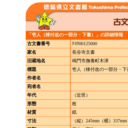
「壱人（棟付改の一部分・下書）」の詳細情報
古文書番号
ﾁﾖｳ00125000
家名
長谷寺文書
旧蔵地名
鳴門市撫養町木津
標題
壱人（棟付改の一部分・下
作者名
宛者名
年代
（近世）
形態
枚
材質
紙
寸法
（縦）245mm（横）337mm