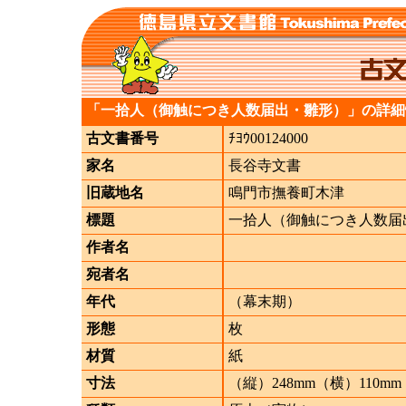
「一拾人（御触につき人数届出・雛形）」の詳細
古文書番号
ﾁﾖｳ00124000
家名
長谷寺文書
旧蔵地名
鳴門市撫養町木津
標題
一拾人（御触につき人数届
作者名
宛者名
年代
（幕末期）
形態
枚
材質
紙
寸法
（縦）248mm（横）110mm