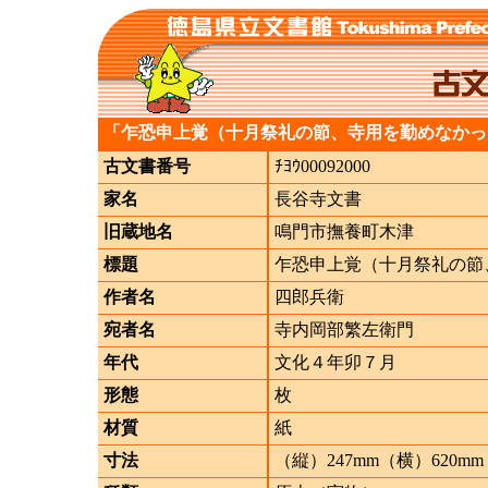
「乍恐申上覚（十月祭礼の節、寺用を勤めなかっ
古文書番号
ﾁﾖｳ00092000
家名
長谷寺文書
旧蔵地名
鳴門市撫養町木津
標題
乍恐申上覚（十月祭礼の節
作者名
四郎兵衛
宛者名
寺内岡部繁左衛門
年代
文化４年卯７月
形態
枚
材質
紙
寸法
（縦）247mm（横）620mm