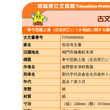
「奉乍恐願上覚（定吉死亡につき相続に関する願
古文書番号
ﾁﾖｳ00089000
家名
長谷寺文書
旧蔵地名
鳴門市撫養町木津
標題
奉乍恐願上覚（定吉死亡に
作者名
板野郡木津村豊蔵
宛者名
郡代手代笹倉全次兵衛外１
年代
嘉永７寅３月
形態
枚
材質
紙
寸法
（縦）248mm（横）1010m