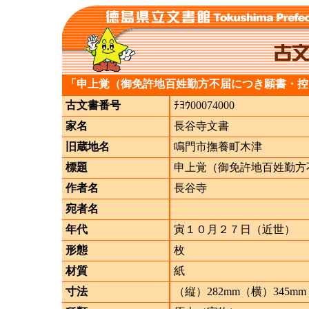
「申上覚（御免許地百姓勤方不届につき願書・控
古文書番号
ﾁﾖｳ00074000
家名
長谷寺文書
旧蔵地名
鳴門市撫養町木津
標題
申上覚（御免許地百姓勤方
作者名
長谷寺
宛者名
年代
寅１０月２７日（近世）
形態
枚
材質
紙
寸法
（縦）282mm（横）345mm