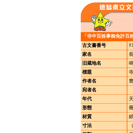
「寺中百姓事御免許百
古文書番号
ﾁ
家名
旧蔵地名
標題
作者名
宛者名
年代
形態
材質
寸法
（