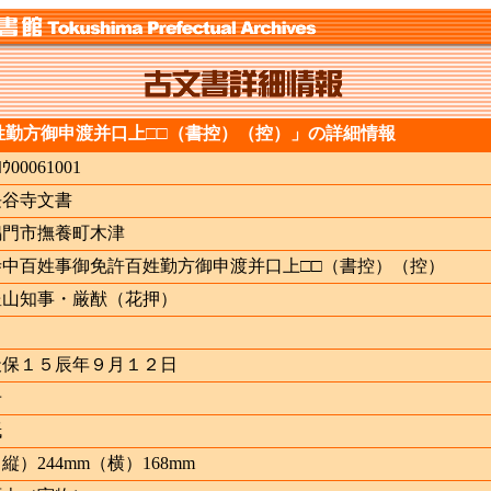
姓勤方御申渡并口上□□（書控）（控）」の詳細情報
ﾖｳ00061001
長谷寺文書
鳴門市撫養町木津
寺中百姓事御免許百姓勤方御申渡并口上□□（書控）（控）
豊山知事・厳猷（花押）
天保１５辰年９月１２日
冊
紙
縦）244mm（横）168mm