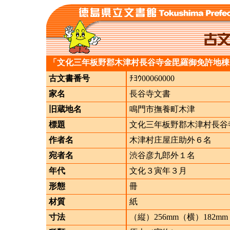
「文化三年板野郡木津村長谷寺金毘羅御免許地棟
古文書番号
ﾁﾖｳ00060000
家名
長谷寺文書
旧蔵地名
鳴門市撫養町木津
標題
文化三年板野郡木津村長谷
作者名
木津村庄屋庄助外６名
宛者名
渋谷彦九郎外１名
年代
文化３寅年３月
形態
冊
材質
紙
寸法
（縦）256mm（横）182mm