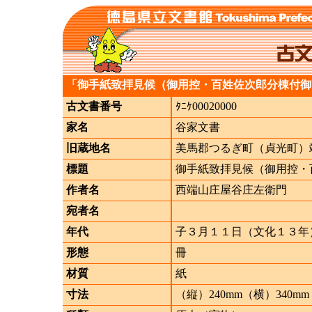
「御手紙致拝見候（御用控・百姓佐次郎分棟付御
古文書番号
ﾀﾆｹ00020000
家名
谷家文書
旧蔵地名
美馬郡つるぎ町（貞光町）
標題
御手紙致拝見候（御用控・
作者名
西端山庄屋谷庄左衛門
宛者名
年代
子３月１１日（文化１３年
形態
冊
材質
紙
寸法
（縦）240mm（横）340mm