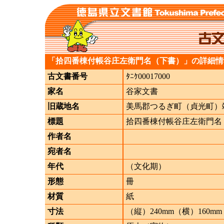
「拾四番棟付帳谷庄左衛門名（下書）」の詳細情
古文書番号
ﾀﾆｹ00017000
家名
谷家文書
旧蔵地名
美馬郡つるぎ町（貞光町）
標題
拾四番棟付帳谷庄左衛門名
作者名
宛者名
年代
（文化期）
形態
冊
材質
紙
寸法
（縦）240mm（横）160mm