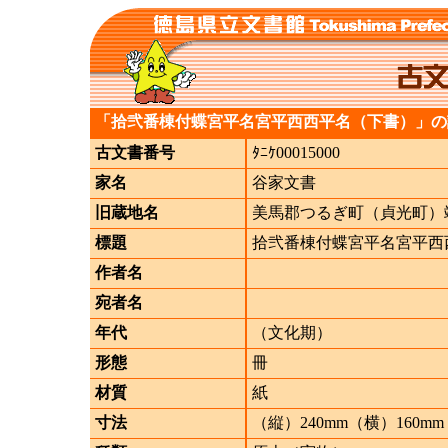
「拾弐番棟付蝶宮平名宮平西西平名（下書）」の
古文書番号
ﾀﾆｹ00015000
家名
谷家文書
旧蔵地名
美馬郡つるぎ町（貞光町）
標題
拾弐番棟付蝶宮平名宮平西
作者名
宛者名
年代
（文化期）
形態
冊
材質
紙
寸法
（縦）240mm（横）160mm