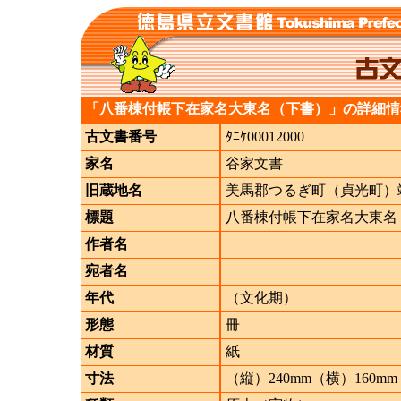
「八番棟付帳下在家名大東名（下書）」の詳細情
古文書番号
ﾀﾆｹ00012000
家名
谷家文書
旧蔵地名
美馬郡つるぎ町（貞光町）
標題
八番棟付帳下在家名大東名
作者名
宛者名
年代
（文化期）
形態
冊
材質
紙
寸法
（縦）240mm（横）160mm