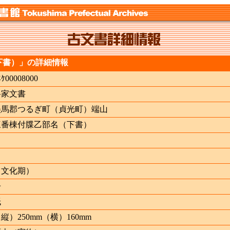
下書）」の詳細情報
ﾆｹ00008000
谷家文書
美馬郡つるぎ町（貞光町）端山
三番棟付牒乙部名（下書）
（文化期）
冊
紙
縦）250mm（横）160mm