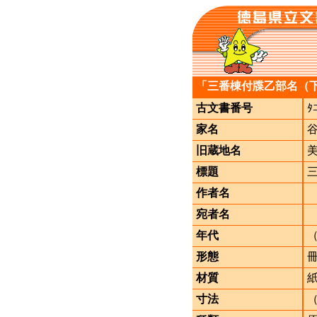
「三番棟付牒乙部名（
古文書番号
ﾀ
家名
旧蔵地名
標題
作者名
宛者名
年代
形態
材質
寸法
（