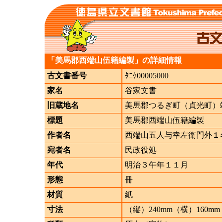
「美馬郡西端山伍籍編製」の詳細情報
古文書番号
ﾀﾆｹ00005000
家名
谷家文書
旧蔵地名
美馬郡つるぎ町（貞光町）
標題
美馬郡西端山伍籍編製
作者名
西端山五人与幸左衛門外１
宛者名
民政役処
年代
明治３午年１１月
形態
冊
材質
紙
寸法
（縦）240mm（横）160mm