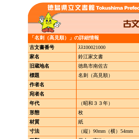
「名刺（高見順）」の詳細情報
古文書番号
ｽｽｴ00021000
家名
鈴江家文書
旧蔵地名
徳島市南佐古
標題
名刺（高見順）
作者名
宛者名
年代
（昭和３３年）
形態
枚
材質
紙
寸法
（縦）90mm（横）54mm