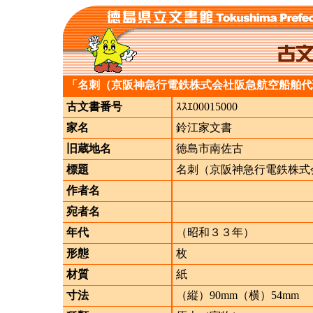
「名刺（京阪神急行電鉄株式会社阪急航空船舶代
古文書番号
ｽｽｴ00015000
家名
鈴江家文書
旧蔵地名
徳島市南佐古
標題
名刺（京阪神急行電鉄株式
作者名
宛者名
年代
（昭和３３年）
形態
枚
材質
紙
寸法
（縦）90mm（横）54mm