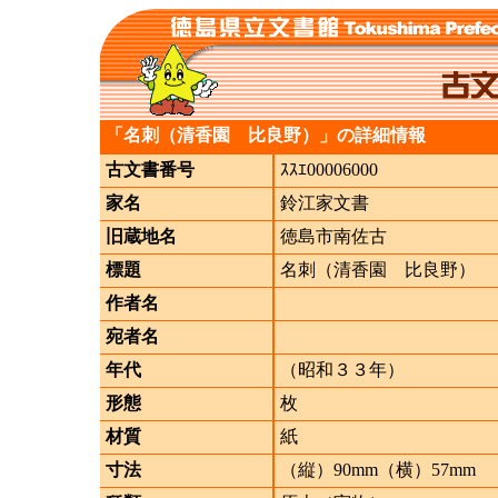
「名刺（清香園 比良野）」の詳細情報
古文書番号
ｽｽｴ00006000
家名
鈴江家文書
旧蔵地名
徳島市南佐古
標題
名刺（清香園 比良野）
作者名
宛者名
年代
（昭和３３年）
形態
枚
材質
紙
寸法
（縦）90mm（横）57mm