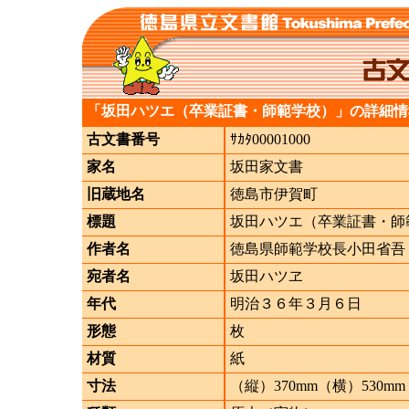
「坂田ハツエ（卒業証書・師範学校）」の詳細情
古文書番号
ｻｶﾀ00001000
家名
坂田家文書
旧蔵地名
徳島市伊賀町
標題
坂田ハツエ（卒業証書・師
作者名
徳島県師範学校長小田省吾
宛者名
坂田ハツヱ
年代
明治３６年３月６日
形態
枚
材質
紙
寸法
（縦）370mm（横）530mm