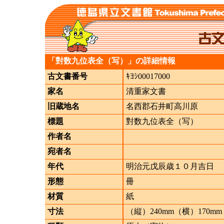
「對数九位表全（写）」の詳細情報
古文書番号
ｷﾖｼ00017000
家名
清重家文書
旧蔵地名
名西郡石井町高川原
標題
對数九位表全（写）
作者名
宛者名
年代
明治元戊辰歳１０月吉日
形態
冊
材質
紙
寸法
（縦）240mm（横）170mm