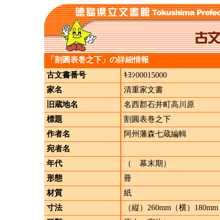
「割圓表巻之下」の詳細情報
古文書番号
ｷﾖｼ00015000
家名
清重家文書
旧蔵地名
名西郡石井町高川原
標題
割圓表巻之下
作者名
阿州藩森七蔵編輯
宛者名
年代
（ 幕末期）
形態
冊
材質
紙
寸法
（縦）260mm（横）180mm