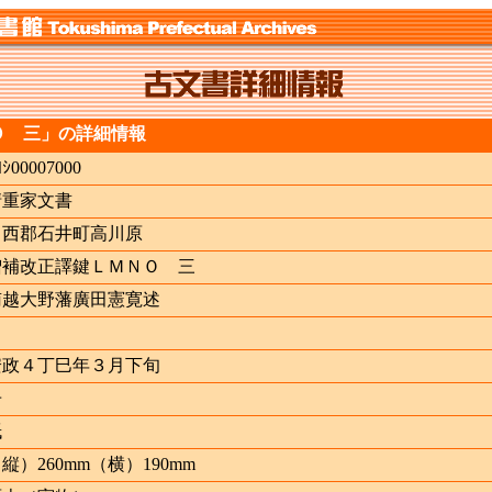
Ｏ 三」の詳細情報
ﾖｼ00007000
清重家文書
名西郡石井町高川原
増補改正譯鍵ＬＭＮＯ 三
南越大野藩廣田憲寛述
安政４丁巳年３月下旬
冊
紙
縦）260mm（横）190mm