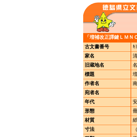
「増補改正譯鍵ＬＭＮ
古文書番号
ｷ
家名
旧蔵地名
標題
作者名
宛者名
年代
形態
材質
寸法
（