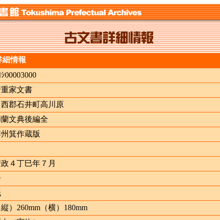
詳細情報
ﾖｼ00003000
清重家文書
名西郡石井町高川原
和蘭文典後編全
作州箕作蔵版
安政４丁巳年７月
冊
紙
縦）260mm（横）180mm