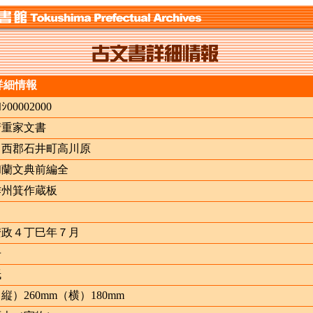
詳細情報
ﾖｼ00002000
清重家文書
名西郡石井町高川原
和蘭文典前編全
作州箕作蔵板
安政４丁巳年７月
冊
紙
縦）260mm（横）180mm