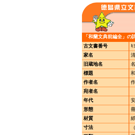
「和蘭文典前編全」の
古文書番号
ｷ
家名
旧蔵地名
標題
作者名
宛者名
年代
形態
材質
寸法
（