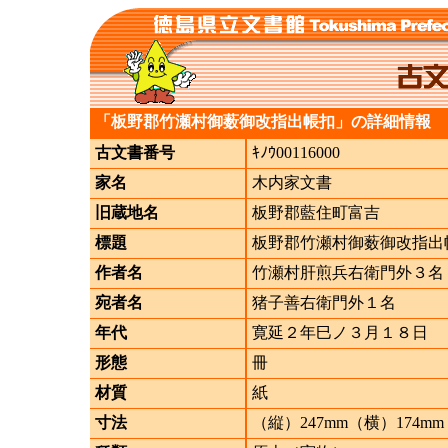
「板野郡竹瀬村御薮御改指出帳扣」の詳細情報
古文書番号
ｷﾉｳ00116000
家名
木内家文書
旧蔵地名
板野郡藍住町富吉
標題
板野郡竹瀬村御薮御改指出
作者名
竹瀬村肝煎兵右衛門外３名
宛者名
猪子善右衛門外１名
年代
寛延２年巳ノ３月１８日
形態
冊
材質
紙
寸法
（縦）247mm（横）174mm