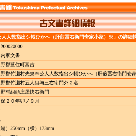
公人人数指出シ帳ひかへ（肝煎冨右衛門壱家小家）※」の詳細
ﾉｳ00020000
木内家文書
板野郡藍住町富吉
板野郡竹瀬村先規奉公人人数指出シ帳ひかへ（肝煎冨右衛門壱
板野郡竹瀬村五人組与三右衛門外２名
奥野村組頭庄屋快右衛門
享保２０年卯ノ９月
冊
紙
縦）250mm（横）173mm