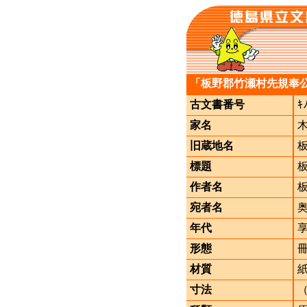
「板野郡竹瀬村先規奉
古文書番号
ｷ
家名
旧蔵地名
標題
作者名
宛者名
年代
形態
材質
寸法
（