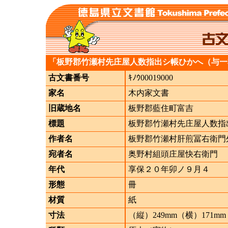
「板野郡竹瀬村先庄屋人数指出シ帳ひかへ（与一
古文書番号
ｷﾉｳ00019000
家名
木内家文書
旧蔵地名
板野郡藍住町富吉
標題
板野郡竹瀬村先庄屋人数指
作者名
板野郡竹瀬村肝煎冨右衛門
宛者名
奥野村組頭庄屋快右衛門
年代
享保２０年卯ノ９月４
形態
冊
材質
紙
寸法
（縦）249mm（横）171mm