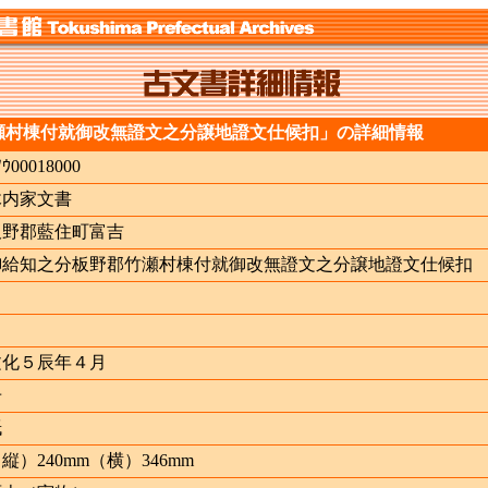
瀬村棟付就御改無證文之分譲地證文仕候扣」の詳細情報
ﾉｳ00018000
木内家文書
板野郡藍住町富吉
御給知之分板野郡竹瀬村棟付就御改無證文之分譲地證文仕候扣
文化５辰年４月
冊
紙
縦）240mm（横）346mm