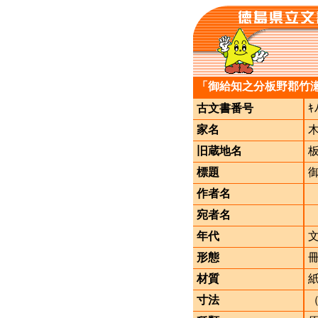
「御給知之分板野郡竹
古文書番号
ｷ
家名
旧蔵地名
標題
作者名
宛者名
年代
形態
材質
寸法
（