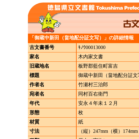
「御蔵中新田（畠地配分証文写）」の詳細情報
古文書番号
ｷﾉｳ00013000
家名
木内家文書
旧蔵地名
板野郡藍住町富吉
標題
御蔵中新田（畠地配分証文
作者名
竹瀬村三治郎
宛者名
同村百右衛門
年代
安永４年未１２月
形態
枚
材質
紙
寸法
（縦）247mm（横）174mm