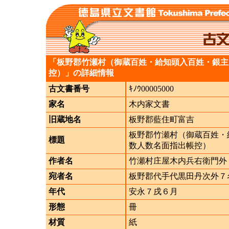
「板野郡竹瀬村（御蔵百姓・給知頭入百姓・銀主
控）」の詳細情報
古文書番号
ｷﾉｳ00005000
家名
木内家文書
旧蔵地名
板野郡藍住町富吉
板野郡竹瀬村（御蔵百姓・
標題
数人数名面指出帳控）
作者名
竹瀬村庄屋木内兵右衛門外
宛者名
板野郡代手代黒田丹次外７
年代
安永７戌６月
形態
冊
材質
紙