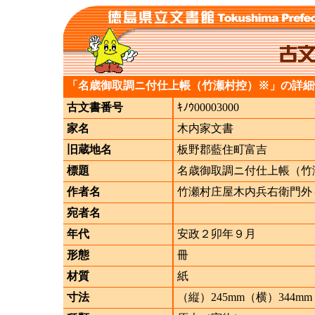
「名歳御取調ニ付仕上帳（竹瀬村控）※」の詳細
古文書番号
ｷﾉｳ00003000
家名
木内家文書
旧蔵地名
板野郡藍住町富吉
標題
名歳御取調ニ付仕上帳（竹
作者名
竹瀬村庄屋木内兵右衛門外
宛者名
年代
安政２卯年９月
形態
冊
材質
紙
寸法
（縦）245mm（横）344mm