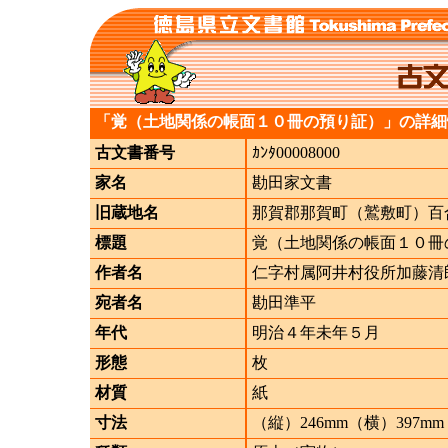
「覚（土地関係の帳面１０冊の預り証）」の詳細
古文書番号
ｶﾝﾀ00008000
家名
勘田家文書
旧蔵地名
那賀郡那賀町（鷲敷町）百
標題
覚（土地関係の帳面１０冊
作者名
仁字村属阿井村役所加藤清
宛者名
勘田準平
年代
明治４年未年５月
形態
枚
材質
紙
寸法
（縦）246mm（横）397mm