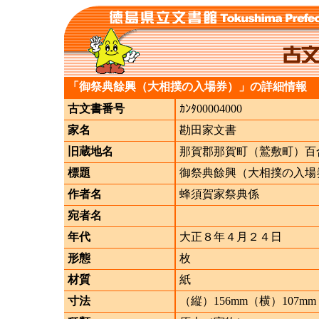
「御祭典餘興（大相撲の入場券）」の詳細情報
古文書番号
ｶﾝﾀ00004000
家名
勘田家文書
旧蔵地名
那賀郡那賀町（鷲敷町）百
標題
御祭典餘興（大相撲の入場
作者名
蜂須賀家祭典係
宛者名
年代
大正８年４月２４日
形態
枚
材質
紙
寸法
（縦）156mm（横）107mm