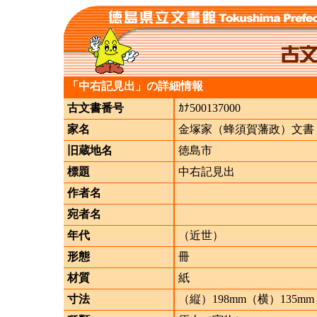
「中右記見出」の詳細情報
古文書番号
ｶﾅ500137000
家名
金塚家（蜂須賀藩政）文書
旧蔵地名
徳島市
標題
中右記見出
作者名
宛者名
年代
（近世）
形態
冊
材質
紙
寸法
（縦）198mm（横）135mm