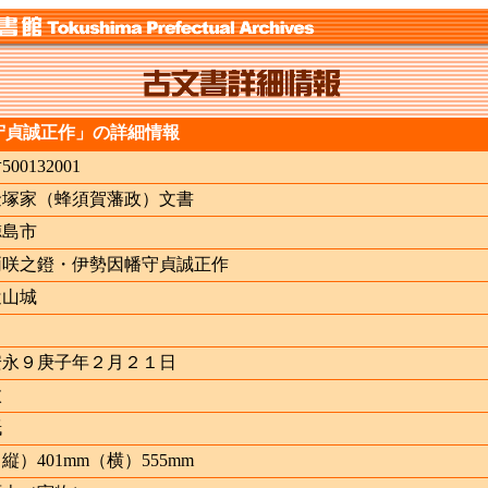
守貞誠正作」の詳細情報
ﾅ500132001
金塚家（蜂須賀藩政）文書
徳島市
両咲之鐙・伊勢因幡守貞誠正作
辻山城
安永９庚子年２月２１日
枚
紙
縦）401mm（横）555mm