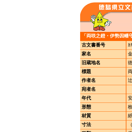
「両咲之鐙・伊勢因幡
古文書番号
ｶ
家名
旧蔵地名
標題
作者名
宛者名
年代
形態
材質
寸法
（