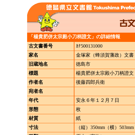
「楊貴肥併太宗殿小刀柄證文」の詳細情報
古文書番号
ｶﾅ500131000
家名
金塚家（蜂須賀藩政）文書
旧蔵地名
徳島市
標題
楊貴肥併太宗殿小刀柄證文
作者名
後藤四郎兵衛
宛者名
年代
安永６年１２月７日
形態
枚
材質
紙
寸法
（縦）350mm（横）503mm