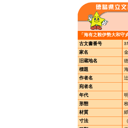
「海有之鞍伊勢大和守
古文書番号
ｶ
家名
旧蔵地名
標題
作者名
宛者名
年代
形態
材質
寸法
（