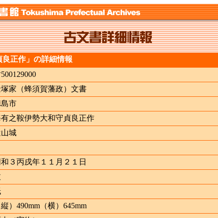
貞良正作」の詳細情報
ﾅ500129000
金塚家（蜂須賀藩政）文書
徳島市
海有之鞍伊勢大和守貞良正作
辻山城
明和３丙戌年１１月２１日
枚
紙
縦）490mm（横）645mm