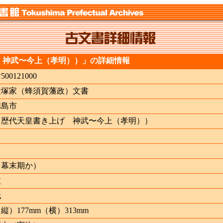
 神武〜今上（孝明））」の詳細情報
ﾅ500121000
金塚家（蜂須賀藩政）文書
徳島市
（歴代天皇書き上げ 神武〜今上（孝明））
（幕末期か）
枚
紙
縦）177mm（横）313mm