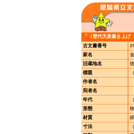
「（歴代天皇書き上げ
古文書番号
ｶ
家名
旧蔵地名
標題
作者名
宛者名
年代
形態
材質
寸法
（