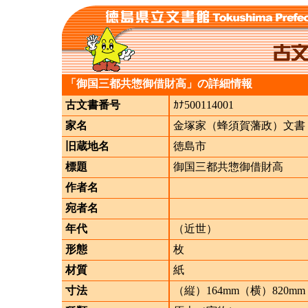
「御国三都共惣御借財高」の詳細情報
古文書番号
ｶﾅ500114001
家名
金塚家（蜂須賀藩政）文書
旧蔵地名
徳島市
標題
御国三都共惣御借財高
作者名
宛者名
年代
（近世）
形態
枚
材質
紙
寸法
（縦）164mm（横）820mm