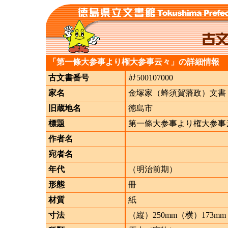
「第一條大参事より権大参事云々」の詳細情報
古文書番号
ｶﾅ500107000
家名
金塚家（蜂須賀藩政）文書
旧蔵地名
徳島市
標題
第一條大参事より権大参事
作者名
宛者名
年代
（明治前期）
形態
冊
材質
紙
寸法
（縦）250mm（横）173mm