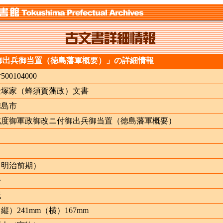
御出兵御当置（徳島藩軍概要）」の詳細情報
ﾅ500104000
金塚家（蜂須賀藩政）文書
徳島市
此度御軍政御改ニ付御出兵御当置（徳島藩軍概要）
（明治前期）
冊
紙
縦）241mm（横）167mm