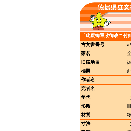
「此度御軍政御改ニ付
古文書番号
ｶ
家名
旧蔵地名
標題
作者名
宛者名
年代
形態
材質
寸法
（