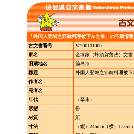
「外国人登城之節御料理被下左之通」の詳細情報
古文書番号
ｶﾅ500101000
家名
金塚家（蜂須賀藩政）文書
旧蔵地名
徳島市
標題
外国人登城之節御料理被下
作者名
宛者名
年代
（幕末）
形態
冊
材質
紙
寸法
（縦）246mm（横）172mm