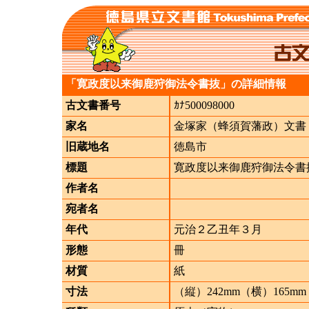
「寛政度以来御鹿狩御法令書抜」の詳細情報
古文書番号
ｶﾅ500098000
家名
金塚家（蜂須賀藩政）文書
旧蔵地名
徳島市
標題
寛政度以来御鹿狩御法令書
作者名
宛者名
年代
元治２乙丑年３月
形態
冊
材質
紙
寸法
（縦）242mm（横）165mm