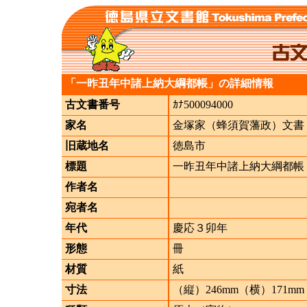
「一昨丑年中諸上納大綱都帳」の詳細情報
古文書番号
ｶﾅ500094000
家名
金塚家（蜂須賀藩政）文書
旧蔵地名
徳島市
標題
一昨丑年中諸上納大綱都帳
作者名
宛者名
年代
慶応３卯年
形態
冊
材質
紙
寸法
（縦）246mm（横）171mm