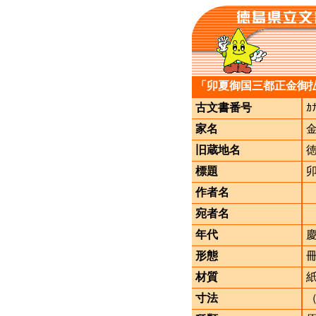
「卯夏御国三都正金御
古文書番号
ｶ
家名
旧蔵地名
標題
作者名
宛者名
年代
形態
材質
寸法
（