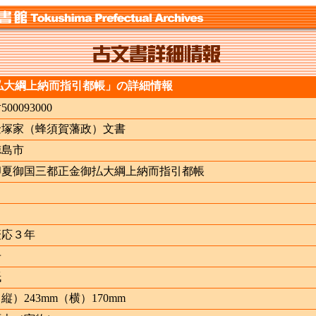
払大綱上納而指引都帳」の詳細情報
ﾅ500093000
金塚家（蜂須賀藩政）文書
徳島市
卯夏御国三都正金御払大綱上納而指引都帳
慶応３年
冊
紙
縦）243mm（横）170mm