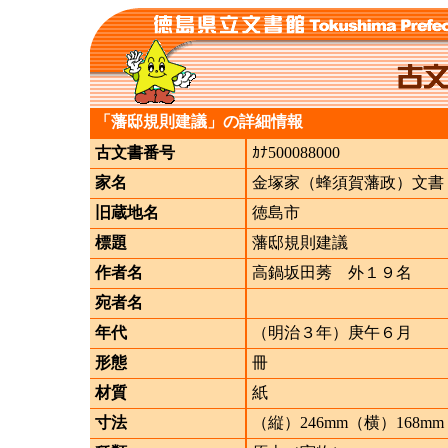
「藩邸規則建議」の詳細情報
古文書番号
ｶﾅ500088000
家名
金塚家（蜂須賀藩政）文書
旧蔵地名
徳島市
標題
藩邸規則建議
作者名
高鍋坂田莠 外１９名
宛者名
年代
（明治３年）庚午６月
形態
冊
材質
紙
寸法
（縦）246mm（横）168mm