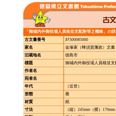
「御城内外御役場人員格並支配附等之概略」の詳
古文書番号
ｶﾅ500085000
家名
金塚家（蜂須賀藩政）文書
旧蔵地名
徳島市
標題
御城内外御役場人員格並支
作者名
宛者名
年代
（近世）
形態
冊
材質
紙
寸法
（縦）245mm（横）170mm