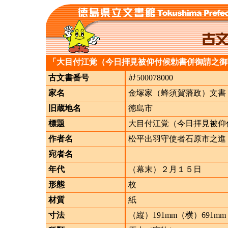
「大目付江覚（今日拝見被仰付候勅書併御請之御
古文書番号
ｶﾅ500078000
家名
金塚家（蜂須賀藩政）文書
旧蔵地名
徳島市
標題
大目付江覚（今日拝見被仰
作者名
松平出羽守使者石原市之進
宛者名
年代
（幕末）２月１５日
形態
枚
材質
紙
寸法
（縦）191mm（横）691mm