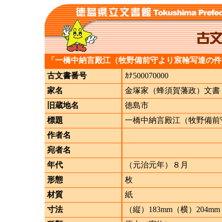
「一橋中納言殿江（牧野備前守より宸翰写達の件
古文書番号
ｶﾅ500070000
家名
金塚家（蜂須賀藩政）文書
旧蔵地名
徳島市
標題
一橋中納言殿江（牧野備前
作者名
宛者名
年代
（元治元年）８月
形態
枚
材質
紙
寸法
（縦）183mm（横）204mm