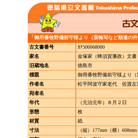
「御用番牧野備前守様より（宸翰写など順達の件
古文書番号
ｶﾅ500068000
家名
金塚家（蜂須賀藩政）文書
旧蔵地名
徳島市
標題
御用番牧野備前守様より（
作者名
松平阿波守家老代 佐渡左
宛者名
年代
（元治元年）８月２日
形態
枚
材質
紙
寸法
（縦）177mm（横）608mm