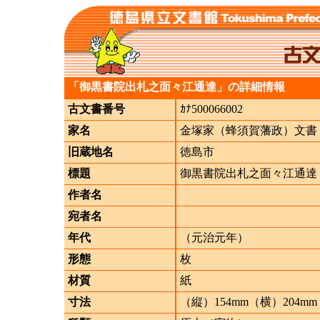
「御黒書院出札之面々江通達」の詳細情報
古文書番号
ｶﾅ500066002
家名
金塚家（蜂須賀藩政）文書
旧蔵地名
徳島市
標題
御黒書院出札之面々江通達
作者名
宛者名
年代
（元治元年）
形態
枚
材質
紙
寸法
（縦）154mm（横）204mm