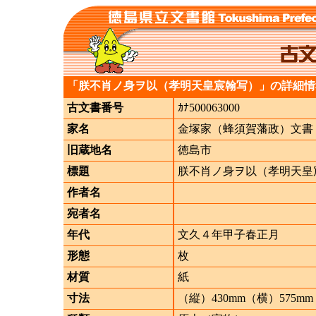
「朕不肖ノ身ヲ以（孝明天皇宸翰写）」の詳細情
古文書番号
ｶﾅ500063000
家名
金塚家（蜂須賀藩政）文書
旧蔵地名
徳島市
標題
朕不肖ノ身ヲ以（孝明天皇
作者名
宛者名
年代
文久４年甲子春正月
形態
枚
材質
紙
寸法
（縦）430mm（横）575mm